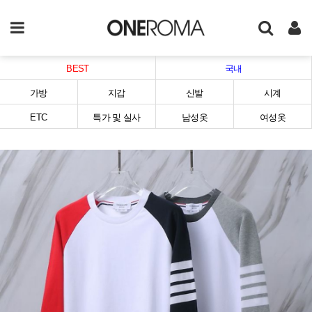
BEST
국내
가방
지갑
신발
시계
ETC
특가 및 실사
남성옷
여성옷