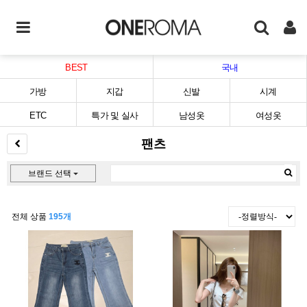
BEST
국내
가방
지갑
신발
시계
ETC
특가 및 실사
남성옷
여성옷
팬츠
브랜드 선택
전체 상품
195개