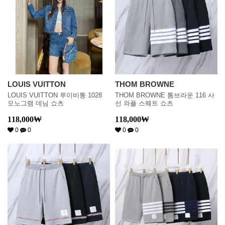
LOUIS VUITTON
THOM BROWNE
LOUIS VUITTON 루이비통 1028
THOM BROWNE 톰브라운 116 사
모노그램 데님 쇼츠
선 와플 스웨트 쇼츠
118,000
₩
118,000
₩
0
0
0
0