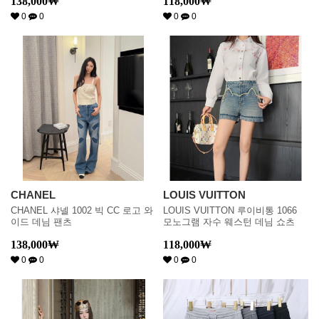
138,000
₩
118,000
₩
0
0
0
0
CHANEL
LOUIS VUITTON
CHANEL 샤넬 1002 빅 CC 로고 와
LOUIS VUITTON 루이비통 1066
이드 데님 팬츠
모노그램 자수 웨스턴 데님 쇼츠
138,000
₩
118,000
₩
0
0
0
0