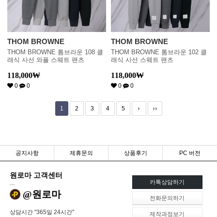
THOM BROWNE
THOM BROWNE
THOM BROWNE 톰브라운 108 클
THOM BROWNE 톰브라운 102 클
래식 사선 와플 스웨트 팬츠
래식 사선 스웨트 팬츠
118,000
₩
118,000
₩
0
0
0
0
1
2
3
4
5
공지사항
제휴문의
상품후기
PC 버전
원로마 고객센터
카톡상담하기
@원로마
전화문의하기
상담시간 "365일 24시간"
제작과정보기