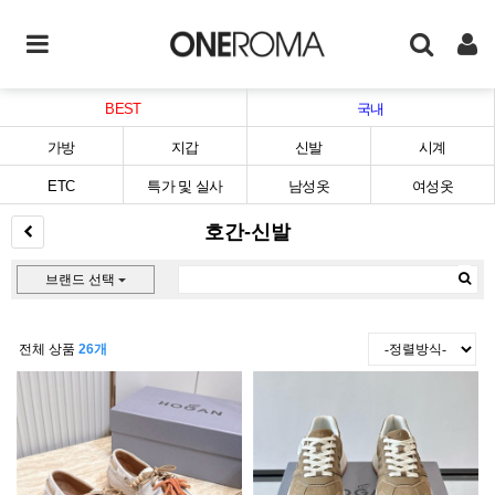
BEST
국내
가방
지갑
신발
시계
ETC
특가 및 실사
남성옷
여성옷
호간-신발
브랜드 선택
전체 상품
26개