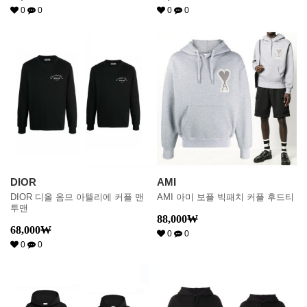
0
0
0
0
DIOR
AMI
DIOR 디올 옴므 아뜰리에 커플 맨
AMI 아미 보플 빅패치 커플 후드티
투맨
88,000
₩
68,000
₩
0
0
0
0