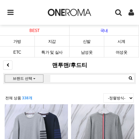
BEST
국내
가방
지갑
신발
시계
ETC
특가 및 실사
남성옷
여성옷
맨투맨/후드티
브랜드 선택
전체 상품
338개