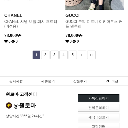
CHANEL
GUCCI
CHANEL 샤넬 보플 패치 후드티
GUCCI 구찌 디즈니 미키마우스 커
(여성용)
플 맨투맨
78,000
₩
78,000
₩
0
0
0
0
1
2
3
4
5
공지사항
제휴문의
상품후기
PC 버전
원로마 고객센터
카톡상담하기
@원로마
전화문의하기
상담시간 "365일 24시간"
제작과정보기
고객센터