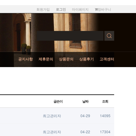
회원가입
마이페이지
장바구니
로그인
공지사항
제휴문의
상품문의
상품후기
고객센터
글쓴이
날짜
조회
최고관리자
04-29
14095
최고관리자
04-22
17304