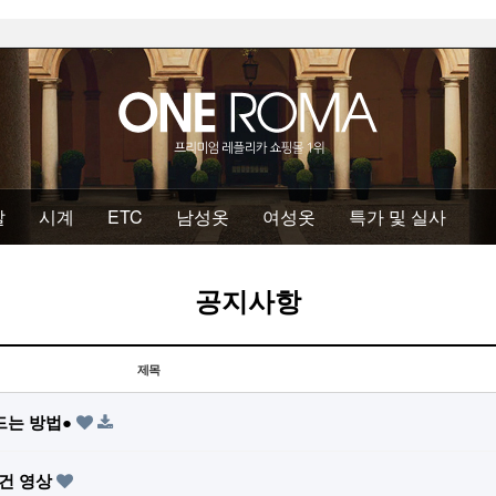
발
시계
ETC
남성옷
여성옷
특가 및 실사
공지사항
제목
드는 방법●
건 영상