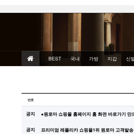
BEST
국내
가방
지갑
신
번호
공지
●원로마 쇼핑몰 홈페이지 홈 화면 바로가기 만
공지
프리미엄 레플리카 쇼핑몰1위 원로마 고객발송