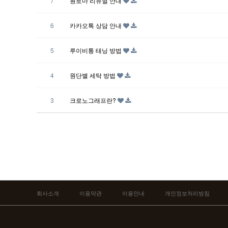
7
원로마 리뉴얼 안내
6
카카오톡 상담 안내
5
루이비통 태닝 방법
4
원단별 세탁 방법
3
크로노그래프란?
회사소개
이용약관
이용안내
개인정보처리방침