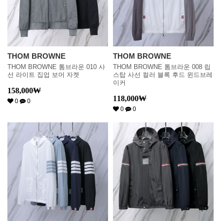
THOM BROWNE
THOM BROWNE
THOM BROWNE 톰브라운 010 사
THOM BROWNE 톰브라운 008 립
선 라이트 집업 보머 자켓
스탑 사선 컬러 블록 후드 윈드브레
이커
158,000
₩
118,000
₩
0
0
0
0