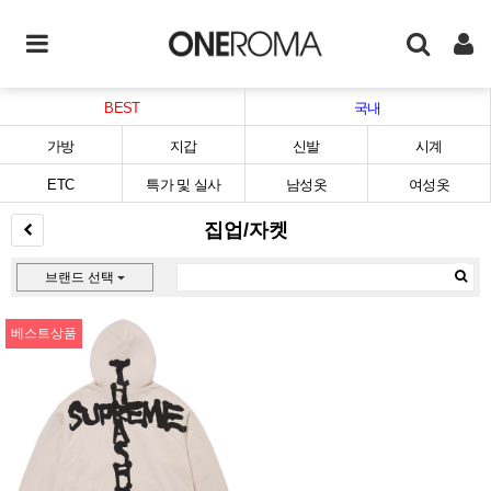
BEST
국내
가방
지갑
신발
시계
ETC
특가 및 실사
남성옷
여성옷
집업/자켓
브랜드 선택
베스트상품