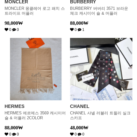
MONCLER
BURBERRY
MONCLER 몽클레어 로고 패치 스
BURBERRY 버버리 3571 브라운
트라이프 머플러
체크 캐시미어 숄 & 머플러
98,000
₩
88,000
₩
0
0
0
1
HERMES
CHANEL
HERMES 에르메스 3569 캐시미어
CHANEL 샤넬 러블리 트윌리 실크
숄 & 머플러 2COLOR
스카프
88,000
₩
48,000
₩
0
0
0
0