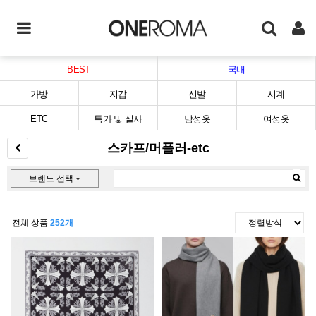
BEST
국내
가방
지갑
신발
시계
ETC
특가 및 실사
남성옷
여성옷
스카프/머플러-etc
브랜드 선택
전체 상품
252개