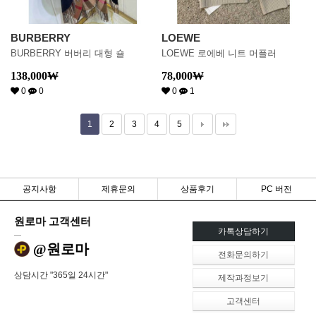
BURBERRY
LOEWE
BURBERRY 버버리 대형 숄
LOEWE 로에베 니트 머플러
138,000
₩
78,000
₩
0
0
0
1
1
2
3
4
5
공지사항
제휴문의
상품후기
PC 버전
원로마 고객센터
카톡상담하기
@원로마
전화문의하기
상담시간 "365일 24시간"
제작과정보기
고객센터