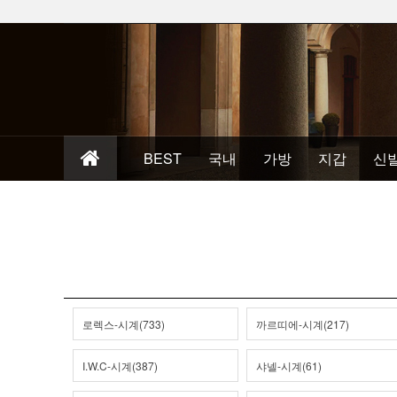
BEST
국내
가방
지갑
신
로렉스-시계(733)
까르띠에-시계(217)
I.W.C-시계(387)
샤넬-시계(61)