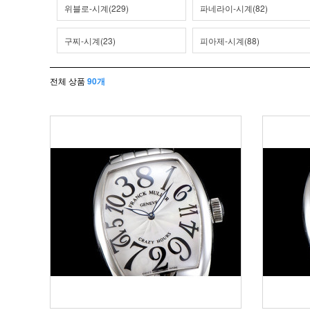
위블로-시계(229)
파네라이-시계(82)
구찌-시계(23)
피아제-시계(88)
전체 상품
90개