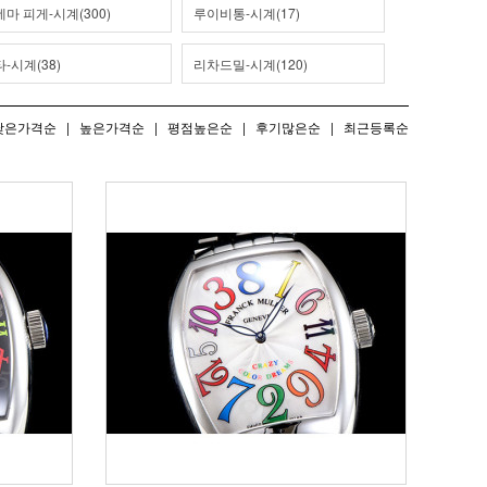
마 피게-시계(300)
루이비통-시계(17)
-시계(38)
리차드밀-시계(120)
낮은가격순
|
높은가격순
|
평점높은순
|
후기많은순
|
최근등록순