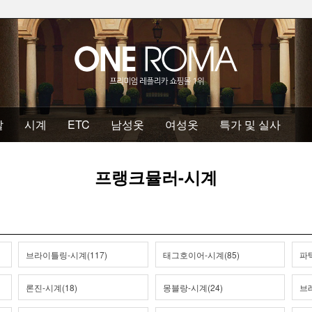
발
시계
ETC
남성옷
여성옷
특가 및 실사
프랭크뮬러-시계
브라이틀링-시계(117)
태그호이어-시계(85)
파텍
론진-시계(18)
몽블랑-시계(24)
브레