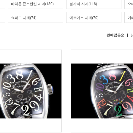
바쉐론 콘스탄틴-시계(180)
불가리-시계(116)
오데
쇼파드-시계(74)
에르메스-시계(70)
기타
판매많은순
|