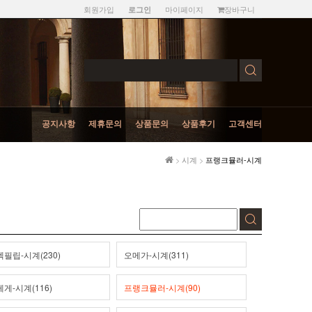
회원가입
마이페이지
장바구니
로그인
공지사항
제휴문의
상품문의
상품후기
고객센터
>
시계
>
프랭크뮬러-시계
필립-시계(230)
오메가-시계(311)
게-시계(116)
프랭크뮬러-시계(90)