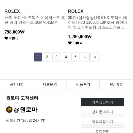
ROLEX
ROLEX
36위 ROLEX 로렉스 데이저스트 흑
39위 (실사영상) ROLEX 로렉스 데
판 콤비 텐포인트 36MM,41MM
이토나-73 116503 18K포금 최신버
전 업그레이드형 코스모그래프 데
798,000
₩
이토나 116503 18K 옐로우 골드 콤
1,280,000
₩
비 크로노그래프 화이트 다이얼 오
4
3
이스터 브레이슬릿 신형 7750B-2
3
4
오토매틱 무브먼트 rol0620
1
2
3
4
5
공지사항
제휴문의
상품후기
PC 버전
원로마 고객센터
카톡상담하기
@원로마
전화문의하기
상담시간 "365일 24시간"
제작과정보기
고객센터