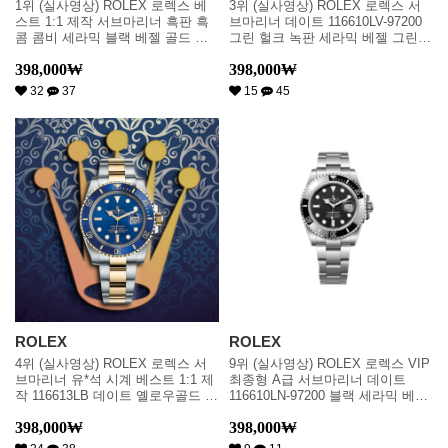
1위 (실사영상) ROLEX 로렉스 베
3위 (실사영상) ROLEX 로렉스 서
스트 1:1 제작 서브마리너 흑판 흑
브마리너 데이트 116610LV-97200
콤 콤비 세라믹 블랙 베젤 골드 콤
그린 헐크 녹판 세라믹 베젤 그린
비 울티메이트 에디션 콤비 블랙다
다이얼 오이스터 브레이슬릿 스위
398,000
₩
398,000
₩
이얼 rol0100
스 ETA 2836-2 & 칼리버 3135 오토
매틱 무브먼트 rol0646
32
37
15
45
ROLEX
ROLEX
4위 (실사영상) ROLEX 로렉스 서
9위 (실사영상) ROLEX 로렉스 VIP
브마리너 유*석 시계 베스트 1:1 제
최종형 A급 서브마리너 데이트
작 116613LB 데이트 옐로우골드 콤
116610LN-97200 블랙 세라믹 베젤
비 블루 다이얼 청판콤비 오토매틱
블랙 다이얼 오이스터 브레이슬릿
398,000
₩
398,000
₩
무브먼트rol0226
스위스 ETA 2836-2 & 칼리버 3135
오토매틱 무브먼트 rol0648