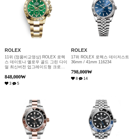
ROLEX
ROLEX
11위 (정품비교영상) ROLEX 로렉
17위 ROLEX 로렉스 데이저스트
스 데이토나 옐로우 골드 그린 다이
36mm / 41mm 116234
얼 최신버전 업그레이드형 크로노
798,000
₩
그래프 데이토나 18K 옐로우골드
848,000
₩
Green 다이얼 수정형 ETA 7750 오
8
14
토매틱 무브먼트 rol0730
3
5