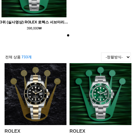
3위 (실사영상) ROLEX 로렉스 서브마리너 데이트 116610LV-97200 그린 헐크 녹판 세라믹 베젤 그린 다이얼 오이스터 브레이슬릿 스위스 ETA 2836-2 & 칼리버 3135 오토매틱 무브먼트 rol0646
398,000
₩
전체 상품
733개
ROLEX
ROLEX