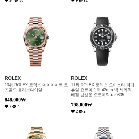
24
38
9
11
ROLEX
ROLEX
10위 ROLEX 로렉스 데이데이트 로
11위 ROLEX 로렉스 오이스터 퍼페
즈골드 올리브다이얼
츄얼 요트마스터 42mm 백 세라믹
베젤 남성용 오토매틱 rol0805
848,000
₩
798,000
₩
7
7
2
2