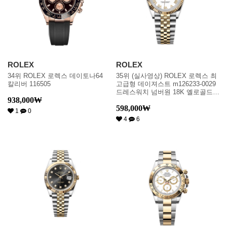
ROLEX
ROLEX
34위 ROLEX 로렉스 데이토나64
35위 (실사영상) ROLEX 로렉스 최
칼리버 116505
고급형 데이져스트 m126233-0029
드레스워치 넘버원 18K 옐로골드
938,000
₩
투톤 콤비 화이트 다이얼 브레이슬
598,000
₩
릿 스위스 ETA 2836-2 오토매틱 무
1
0
브먼트 rol0559
4
6