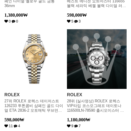
폐인 다이얼 옐로우 골드 금통
베스트 에디션 요트마스터 116655
36mm
블랙 세라믹 베젤 블랙 다이얼 러버
스트랩 오토매틱 무브먼트 rol0318
1,380,000
₩
598,000
₩
0
0
5
3
ROLEX
ROLEX
27위 ROLEX 로렉스 데이저스트
28위 (실사영상) ROLEX 로렉스
126233 투톤콤비 샴페인 골드 다이
VIP타입 코스모그래프 데이토나
얼 ETA 2836-2 오토매틱 무브먼트
116500LN-78590 출시오이스터 블
rol0326
랙 세라믹 베젤 화이트 다이얼 ETA
598,000
₩
1,180,000
₩
7750B-2 크로노그래프 오토매틱 무
브먼트 rol0662
11
4
9
7