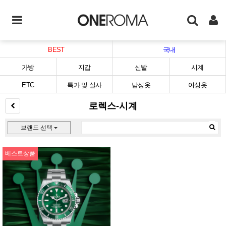
BEST
국내
가방
지갑
신발
시계
ETC
특가 및 실사
남성옷
여성옷
로렉스-시계
브랜드 선택
베스트상품