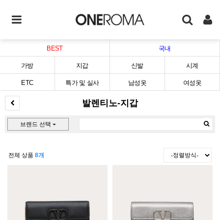
BEST
국내
가방
지갑
신발
시계
ETC
특가 및 실사
남성옷
여성옷
발렌티노-지갑
브랜드 선택
전체 상품
8개