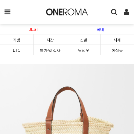
BEST
국내
가방
지갑
신발
시계
ETC
특가 및 실사
남성옷
여성옷