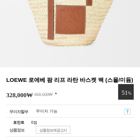
LOEWE 로에베 팜 리프 라탄 바스켓 백 (스몰/미듐)
51
%
328,000
₩
658,000
₩
무이자 가능
무이자할부
포인트
0점
상품정보
상품정보제공고시