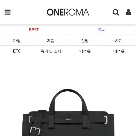
BEST
국내
가방
지갑
신발
시계
ETC
특가 및 실사
남성옷
여성옷