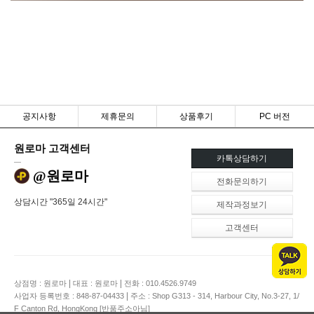
공지사항
제휴문의
상품후기
PC 버전
원로마 고객센터
카톡상담하기
@원로마
전화문의하기
상담시간 "365일 24시간"
제작과정보기
고객센터
|
|
상점명 : 원로마
대표 : 원로마
전화 : 010.4526.9749
|
사업자 등록번호 : 848-87-04433
주소 : Shop G313 - 314, Harbour City, No.3-27, 1/
F Canton Rd, HongKong [반품주소아님]