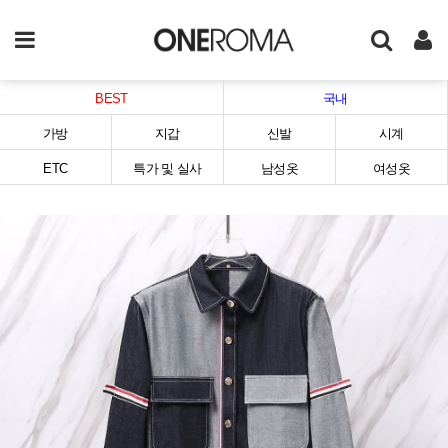
BEST
국내
가방
지갑
신발
시계
ETC
특가 및 실사
남성옷
여성옷