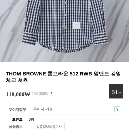
THOM BROWNE 톰브라운 512 RWB 암밴드 깅엄
체크 셔츠
51
%
118,000
₩
238,000
₩
무이자 가능
무이자할부
포인트
0점
상품정보
상품정보제공고시