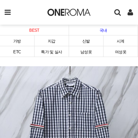
BEST
국내
가방
지갑
신발
시계
ETC
특가 및 실사
남성옷
여성옷